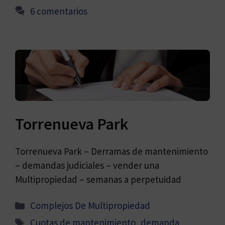
6 comentarios
Torrenueva Park
Torrenueva Park – Derramas de mantenimiento
– demandas judiciales – vender una
Multipropiedad – semanas a perpetuidad
Categorías
Complejos De Multipropiedad
Etiquetas
Cuotas de mantenimiento
,
demanda