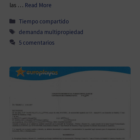
las …
Read More
Categorías
Tiempo compartido
Etiquetas
demanda multipropiedad
5 comentarios