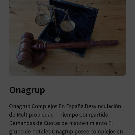
Onagrup
Onagrup Complejos En España Desvinculación
de Multipropiedad – Tiempo Compartido –
Demandas de Cuotas de mantenimiento El
grupo de hoteles Onagrup posee complejos en