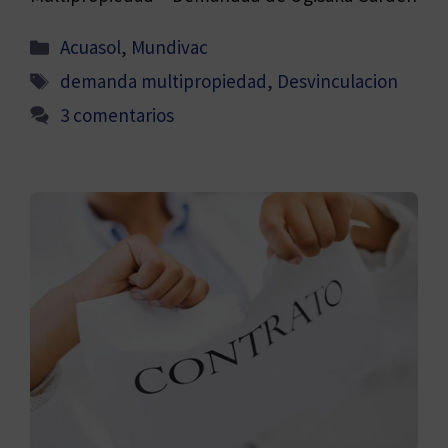
Categorías
Acuasol
,
Mundivac
Etiquetas
demanda multipropiedad
,
Desvinculacion
3 comentarios