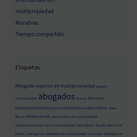
multipropiedad
Mundivac
Tiempo compartido
Etiquetas
Abogado experto en multipropiedad
abogado
abogados
Afectados
multipropiedad
Acuasol
Multipropiedad Asesores y Consultores Asociados 2014 SL
Aldea
Anfi Beach club
Bonsai
Apartamentos de multipropiedad
aprovechamiento por turnos multipropiedad
Bahía Blanca
Bluebay Beach club
Camel´s Spring Club
cancelacion de multipropiedad
Casinomar
complejos de