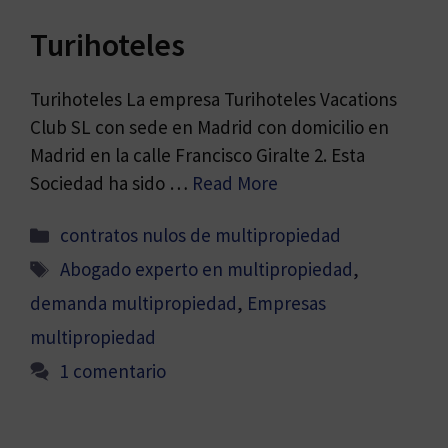
Turihoteles
Turihoteles La empresa Turihoteles Vacations
Club SL con sede en Madrid con domicilio en
Madrid en la calle Francisco Giralte 2. Esta
Sociedad ha sido …
Read More
Categorías
contratos nulos de multipropiedad
Etiquetas
Abogado experto en multipropiedad
,
demanda multipropiedad
,
Empresas
multipropiedad
1 comentario