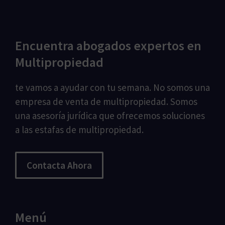
Encuentra abogados expertos en
Multipropiedad
te vamos a ayudar con tu semana. No somos una
empresa de venta de multipropiedad. Somos
una asesoría jurídica que ofrecemos soluciones
a las estafas de multipropiedad.
Contacta Ahora
Menú