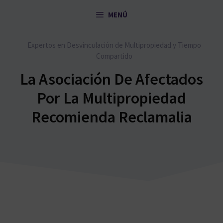
Saltar
MENÚ
al
contenido
Expertos en Desvinculación de Multipropiedad y Tiempo
Compartido
La Asociación De Afectados
Por La Multipropiedad
Recomienda Reclamalia