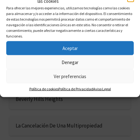
las cookies
Para ofrecer las mejores experiencias, utilizamos tecnologías como las cookies
para almacenar y/o acceder a la información del dispositivo. El consentimiento
Guía Para Dejar tu Multipropiedad
de estas tecnologías nos permitirá procesar datos como el comportamiento de
navegación o las identificaciones únicas en este sitio. No consentir o retirar el
consentimiento, puede afectar negativamente a ciertas características y
funciones.
Reclamaciones de Multipropiedad
Aceptar
Denegar
Librarse de la multipropiedad
Ver preferencias
Política de cookies
Política de Privacidad
Aviso Legal
Beverly Hills Heights
La Cancelación De Una Multipropiedad