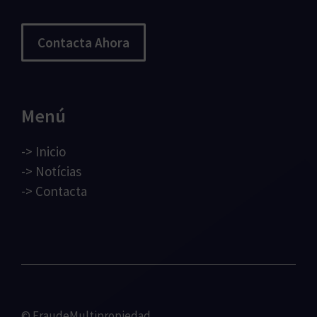
Contacta Ahora
Menú
->
Inicio
->
Notícias
->
Contacta
© FraudeMultipropiedad