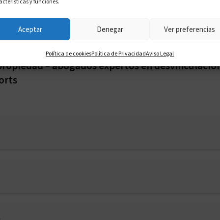
acterísticas y funciones.
Aceptar
Denegar
Ver preferencias
Política de cookies
Política de Privacidad
Aviso Legal
ipropiedad – abogados expertos en desvinculació
orts
s