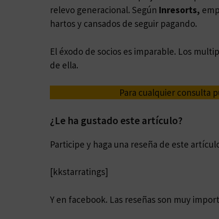
relevo generacional. Según
Inresorts,
empr
hartos y cansados de seguir pagando.
El éxodo de socios es imparable. Los multi
de ella.
Para cualquier consulta p
¿Le ha gustado este artículo?
Participe y haga una reseña de este artícul
[kkstarratings]
Y en facebook. Las reseñas son muy impor