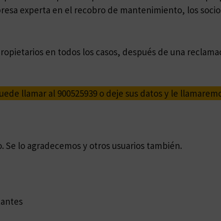
esa experta en el recobro de mantenimiento, los soci
propietarios en todos los casos, después de una reclama
uede llamar al 900525939 o deje sus datos y le llamaremos
o. Se lo agradecemos y otros usuarios también.
tantes