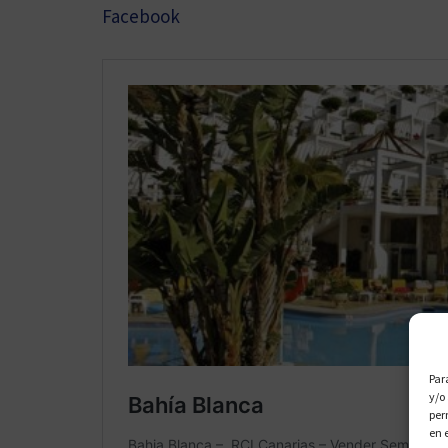
Facebook
Par
y/o
per
en 