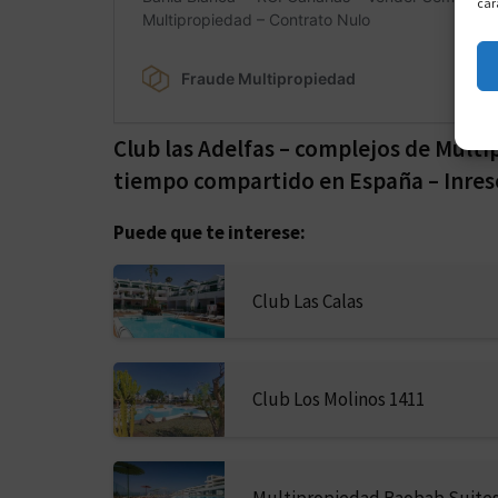
car
Club las Adelfas – complejos de Mult
tiempo compartido en España – Inres
Puede que te interese:
Club Las Calas
Club Los Molinos 1411
Multipropiedad Baobab Suite