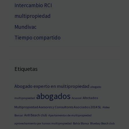
Intercambio RCI
multipropiedad
Mundivac
Tiempo compartido
Etiquetas
Abogado experto en multipropiedad
abogado
abogados
Afectados
multipropiedad
Acuasol
Multipropiedad Asesores y Consultores Asociados 2014 SL
Aldea
Anfi Beach club
Bonsai
Apartamentos de multipropiedad
aprovechamiento por turnos multipropiedad
Bahía Blanca
Bluebay Beach club