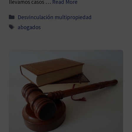
llevamos casos …
Read More
Categorías
Desvinculación multipropiedad
Etiquetas
abogados