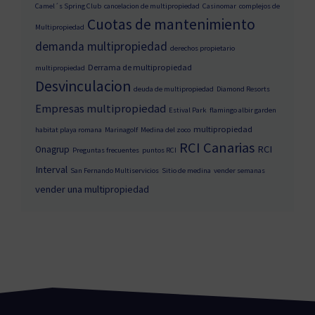
Camel´s Spring Club
cancelacion de multipropiedad
Casinomar
complejos de
Cuotas de mantenimiento
Multipropiedad
demanda multipropiedad
derechos propietario
Derrama de multipropiedad
multipropiedad
Desvinculacion
deuda de multipropiedad
Diamond Resorts
Empresas multipropiedad
Estival Park
flamingo albir garden
multipropiedad
habitat playa romana
Marinagolf
Medina del zoco
RCI Canarias
RCI
Onagrup
Preguntas frecuentes
puntos RCI
Interval
San Fernando Multiservicios
Sitio de medina
vender semanas
vender una multipropiedad