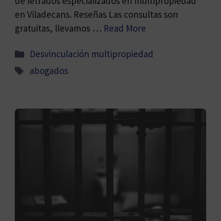
de letrados especializados en multipropiedad
en Viladecans. Reseñas Las consultas son
gratuitas, llevamos …
Read More
Categorías
Desvinculación multipropiedad
Etiquetas
abogados