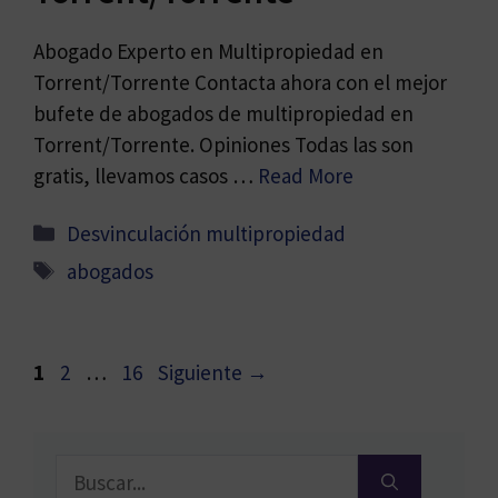
Abogado Experto en Multipropiedad en
Torrent/Torrente Contacta ahora con el mejor
bufete de abogados de multipropiedad en
Torrent/Torrente. Opiniones Todas las son
gratis, llevamos casos …
Read More
Categorías
Desvinculación multipropiedad
Etiquetas
abogados
Página
Página
Página
1
2
…
16
Siguiente
→
Buscar: