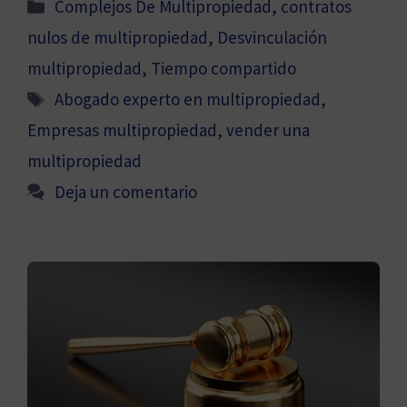
Categorías
Complejos De Multipropiedad
,
contratos
nulos de multipropiedad
,
Desvinculación
multipropiedad
,
Tiempo compartido
Etiquetas
Abogado experto en multipropiedad
,
Empresas multipropiedad
,
vender una
multipropiedad
Deja un comentario