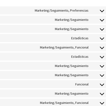
Marketing/Seguimiento, Preferencias
Consent
to
Marketing/Seguimiento
Consent
service
to
hubspot
Marketing/Seguimiento
Consent
service
to
microsoft
Estadísticas
Consent
service
clarity
to
wordpres
Marketing/Seguimiento, Funcional
Consent
service
to
automatti
Estadísticas
Consent
service
to
bing-
Marketing/Seguimiento
Consent
service
ads
to
google-
Marketing/Seguimiento
Consent
service
analytics
to
google-
Funcional
Consent
service
ads
to
google-
Marketing/Seguimiento
Consent
service
ads-
to
google-
optimizat
Marketing/Seguimiento, Funcional
Consent
service