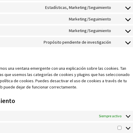
various-
to
google-
services
Estadísticas, Marketing/Seguimiento
Consent
service
adsense
to
facebook
Marketing/Seguimiento
Consent
service
to
hotjar
Marketing/Seguimiento
Consent
service
to
google-
Propósito pendiente de investigación
Consent
service
fonts
to
instagram
service
varios
mos una ventana emergente con una explicación sobre las cookies. Tan
as que usemos las categorías de cookies y plugins que has seleccionado
política de cookies. Puedes desactivar el uso de cookies a través de tu
eb puede dejar de funcionar correctamente.
miento
Siempre activo
Estadí