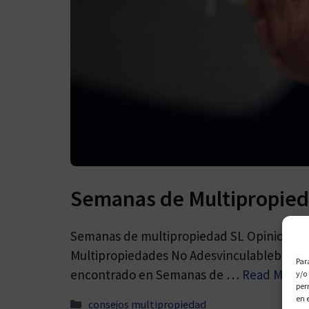
Semanas de Multipropied
Semanas de multipropiedad SL Opiniones: L
Multipropiedades No Adesvinculablebles L
Par
encontrado en Semanas de …
Read More
y/o
per
en 
Categorías
consejos multipropiedad