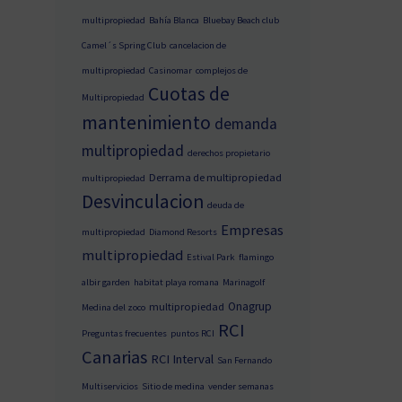
multipropiedad
Bahía Blanca
Bluebay Beach club
Camel´s Spring Club
cancelacion de
multipropiedad
Casinomar
complejos de
Cuotas de
Multipropiedad
mantenimiento
demanda
multipropiedad
derechos propietario
Derrama de multipropiedad
multipropiedad
Desvinculacion
deuda de
Empresas
multipropiedad
Diamond Resorts
multipropiedad
Estival Park
flamingo
albir garden
habitat playa romana
Marinagolf
Onagrup
multipropiedad
Medina del zoco
RCI
Preguntas frecuentes
puntos RCI
Canarias
RCI Interval
San Fernando
Multiservicios
Sitio de medina
vender semanas