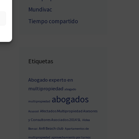
Mundivac
Tiempo compartido
Etiquetas
Abogado experto en
multipropiedad
abogado
abogados
multipropiedad
Afectados Multipropiedad Asesores
Acuasol
y Consultores Asociados 2014 SL
Aldea
Anfi Beach club
Bonsai
Apartamentos de
multipropiedad
aprovechamiento por turnos