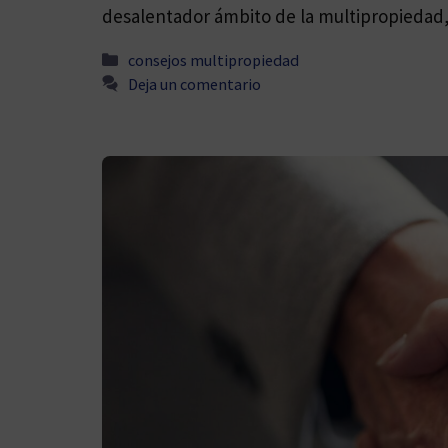
desalentador ámbito de la multipropiedad
Categorías
consejos multipropiedad
Deja un comentario