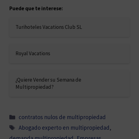
Puede que te interese:
Turihoteles Vacations Club SL
Royal Vacations
¿Quiere Vender su Semana de
Multipropiedad?
Categorías
contratos nulos de multipropiedad
Etiquetas
Abogado experto en multipropiedad
,
demanda multipropiedad
,
Empresas