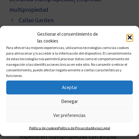
multipropiedad
Callao Garden
Empresas de Multipropiedad
Gestionar el consentimiento de
las cookies
Para ofrecer las mejores experiencias, utilizamos tecnologías como las cookies
para almacenar y/o acceder a la información del dispositivo. El consentimiento
de estas tecnologías nos permitirá procesar datos como el comportamiento de
navegación o las identificaciones únicas en este sitio. No consentir o retirar el
consentimiento, puede afectar negativamente a ciertas características y
funciones.
Aceptar
Denegar
FRANCISCO CLAROS
Ver preferencias
Francisco Claros, conocido como el
"Defensor del Multipropietario", es un
Política de cookies
Política de Privacidad
Aviso Legal
experto en multipropiedad con amplia