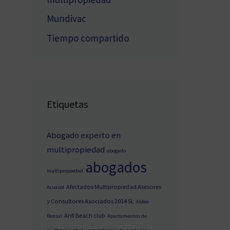
Mundivac
Tiempo compartido
Etiquetas
Abogado experto en
multipropiedad
abogado
abogados
multipropiedad
Afectados Multipropiedad Asesores
Acuasol
y Consultores Asociados 2014 SL
Aldea
Anfi Beach club
Bonsai
Apartamentos de