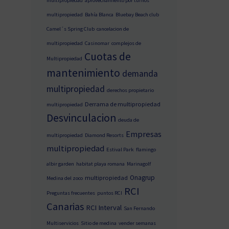
multipropiedad
aprovechamiento por turnos
multipropiedad
Bahía Blanca
Bluebay Beach club
Camel´s Spring Club
cancelacion de
multipropiedad
Casinomar
complejos de
Cuotas de
Multipropiedad
mantenimiento
demanda
multipropiedad
derechos propietario
Derrama de multipropiedad
multipropiedad
Desvinculacion
deuda de
Empresas
multipropiedad
Diamond Resorts
multipropiedad
Estival Park
flamingo
albir garden
habitat playa romana
Marinagolf
Onagrup
multipropiedad
Medina del zoco
RCI
Preguntas frecuentes
puntos RCI
Canarias
RCI Interval
San Fernando
Multiservicios
Sitio de medina
vender semanas