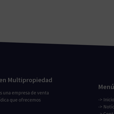
en Multipropiedad
Men
os una empresa de venta
->
Inici
ídica que ofrecemos
->
Notíc
->
Cont