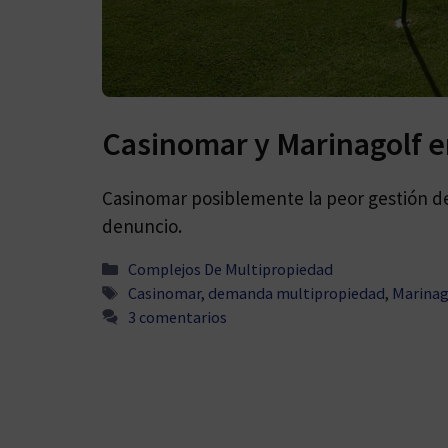
Casinomar y Marinagolf 
Casinomar posiblemente la peor gestión d
denuncio.
Categorías
Complejos De Multipropiedad
Etiquetas
Casinomar
,
demanda multipropiedad
,
Marinag
3 comentarios