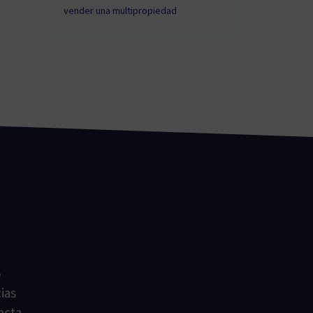
vender una multipropiedad
ú
o
ias
acta