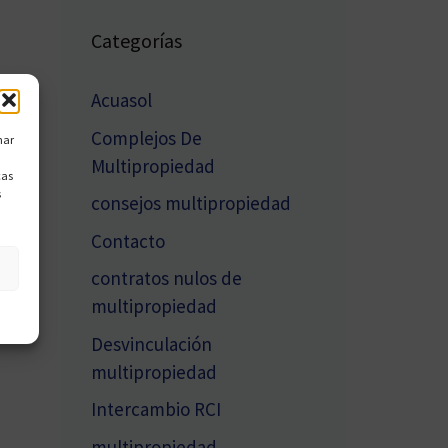
Categorías
Acuasol
Complejos De
nar
Multipropiedad
cas
s
consejos multipropiedad
Contacto
contratos nulos de
multipropiedad
Desvinculación
multipropiedad
Intercambio RCI
multipropiedad