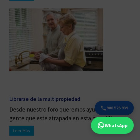
Librarse de la multipropiedad
900 525 939
Desde nuestro foro queremos ayudar a toda la
gente que este atrapada en esta pesadilla ...
WhatsApp
Leer Más