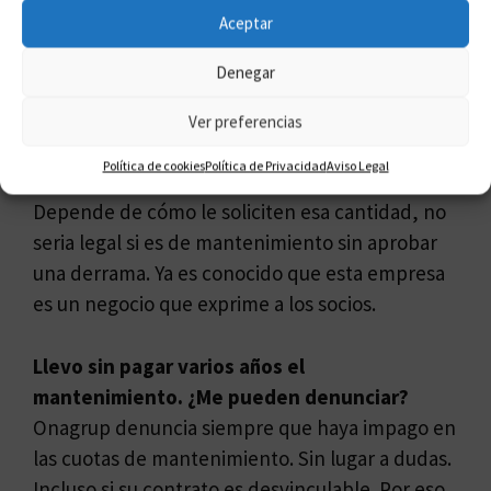
Aceptar
posterior a 1999 es desvinculable y por tanto
dependiendo de las circunstancias de la
Denegar
compra puede recuperar su dinero.
Ver preferencias
Para ir en verano me solicitan 400 euros
Política de cookies
Política de Privacidad
Aviso Legal
aparte de la cuota. ¿Es legal?
Depende de cómo le soliciten esa cantidad, no
seria legal si es de mantenimiento sin aprobar
una derrama. Ya es conocido que esta empresa
es un negocio que exprime a los socios.
Llevo sin pagar varios años el
mantenimiento. ¿Me pueden denunciar?
Onagrup denuncia siempre que haya impago en
las cuotas de mantenimiento. Sin lugar a dudas.
Incluso si su contrato es desvinculable. Por eso