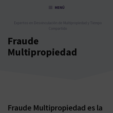
Saltar
MENÚ
al
contenido
Expertos en Desvinculación de Multipropiedad y Tiempo
Compartido
Fraude
Multipropiedad
Fraude Multipropiedad es la