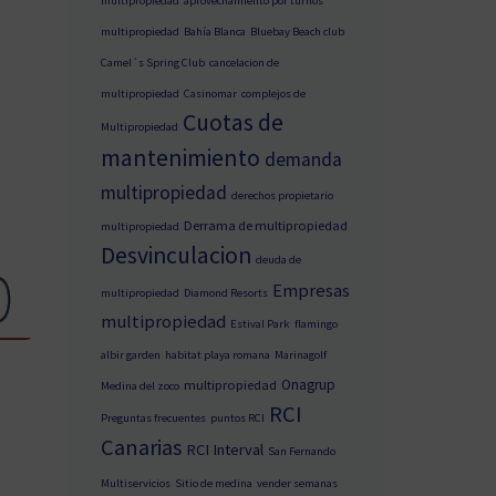
multipropiedad
aprovechamiento por turnos
multipropiedad
Bahía Blanca
Bluebay Beach club
Camel´s Spring Club
cancelacion de
multipropiedad
Casinomar
complejos de
Cuotas de
Multipropiedad
mantenimiento
demanda
multipropiedad
derechos propietario
Derrama de multipropiedad
multipropiedad
Desvinculacion
deuda de
Empresas
multipropiedad
Diamond Resorts
multipropiedad
Estival Park
flamingo
albir garden
habitat playa romana
Marinagolf
Onagrup
multipropiedad
Medina del zoco
RCI
Preguntas frecuentes
puntos RCI
Canarias
RCI Interval
San Fernando
Multiservicios
Sitio de medina
vender semanas