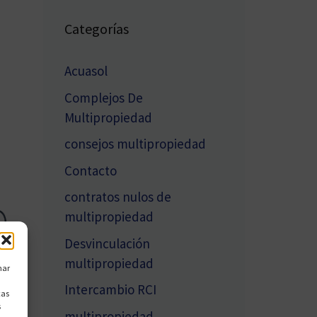
Categorías
Acuasol
Complejos De
Multipropiedad
consejos multipropiedad
Contacto
contratos nulos de
multipropiedad
Desvinculación
multipropiedad
nar
Intercambio RCI
cas
s
multipropiedad