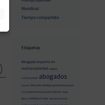
Mundivac
Tiempo compartido
Etiquetas
Abogado experto en
multipropiedad
abogado
abogados
multipropiedad
Afectados Multipropiedad Asesores
Acuasol
y Consultores Asociados 2014 SL
Aldea
Anfi Beach club
Bonsai
Apartamentos de