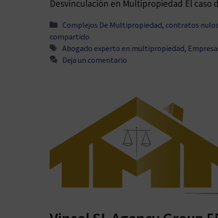
Desvinculación en Multipropiedad El caso
Categorías
Complejos De Multipropiedad
,
contratos nulo
compartido
Etiquetas
Abogado experto en multipropiedad
,
Empresa
Deja un comentario