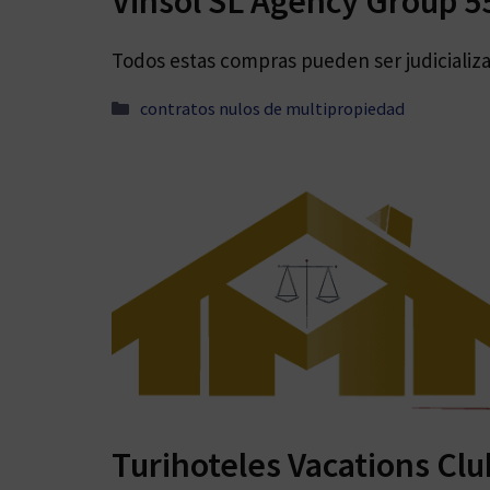
Vinsol SL Agency Group 55
Todos estas compras pueden ser judicializa
Categorías
contratos nulos de multipropiedad
Turihoteles Vacations Clu