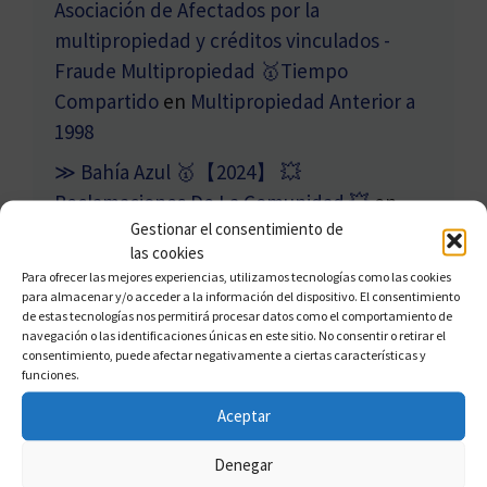
Asociación de Afectados por la
multipropiedad y créditos vinculados -
Fraude Multipropiedad 🥇Tiempo
Compartido
en
Multipropiedad Anterior a
1998
≫ Bahía Azul 🥇【2024】 💥
Reclamaciones De La Comunidad 💥
en
Gestionar el consentimiento de
Deuda De Mantenimiento De
las cookies
Multipropiedad
Para ofrecer las mejores experiencias, utilizamos tecnologías como las cookies
para almacenar y/o acceder a la información del dispositivo. El consentimiento
de estas tecnologías nos permitirá procesar datos como el comportamiento de
navegación o las identificaciones únicas en este sitio. No consentir o retirar el
consentimiento, puede afectar negativamente a ciertas características y
funciones.
Categorías
Aceptar
Acuasol
Denegar
Complejos De Multipropiedad