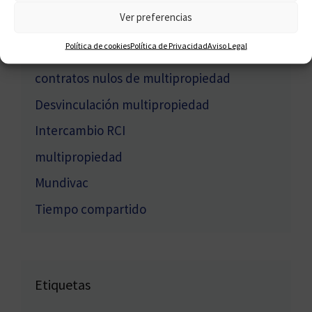
Ver preferencias
consejos multipropiedad
Política de cookies
Política de Privacidad
Aviso Legal
Contacto
contratos nulos de multipropiedad
Desvinculación multipropiedad
Intercambio RCI
multipropiedad
Mundivac
Tiempo compartido
Etiquetas