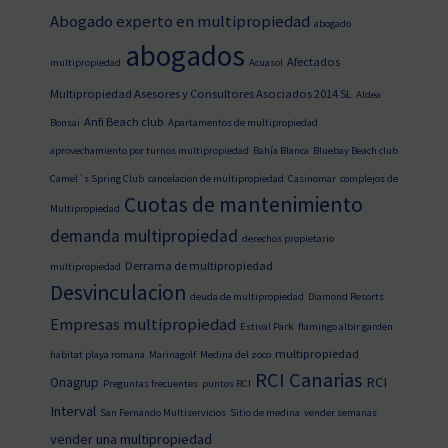
Abogado experto en multipropiedad
abogado
abogados
Afectados
multipropiedad
Acuasol
Multipropiedad Asesores y Consultores Asociados 2014 SL
Aldea
Anfi Beach club
Bonsai
Apartamentos de multipropiedad
aprovechamiento por turnos multipropiedad
Bahía Blanca
Bluebay Beach club
Camel´s Spring Club
cancelacion de multipropiedad
Casinomar
complejos de
Cuotas de mantenimiento
Multipropiedad
demanda multipropiedad
derechos propietario
Derrama de multipropiedad
multipropiedad
Desvinculacion
deuda de multipropiedad
Diamond Resorts
Empresas multipropiedad
Estival Park
flamingo albir garden
multipropiedad
habitat playa romana
Marinagolf
Medina del zoco
RCI Canarias
RCI
Onagrup
Preguntas frecuentes
puntos RCI
Interval
San Fernando Multiservicios
Sitio de medina
vender semanas
vender una multipropiedad