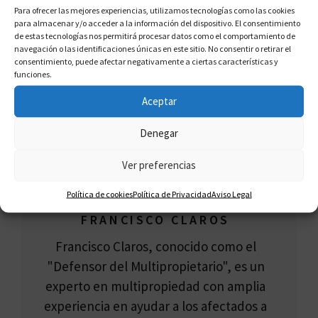
Para ofrecer las mejores experiencias, utilizamos tecnologías como las cookies
Club Las Calas
para almacenar y/o acceder a la información del dispositivo. El consentimiento
de estas tecnologías nos permitirá procesar datos como el comportamiento de
La Cancelación De Una Multipropiedad
navegación o las identificaciones únicas en este sitio. No consentir o retirar el
consentimiento, puede afectar negativamente a ciertas características y
funciones.
Aceptar
Denegar
Ver preferencias
Política de cookies
Política de Privacidad
Aviso Legal
FRANCISCO CLAROS
Francisco Claros, conocido como el
"Defensor del Multipropietario", es un
experto en multipropiedad con amplia
experiencia en ayudar a los afectados a