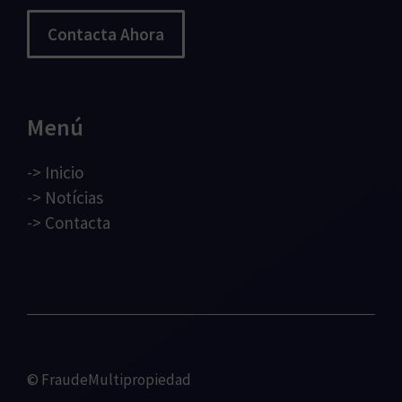
Contacta Ahora
Menú
->
Inicio
->
Notícias
->
Contacta
© FraudeMultipropiedad