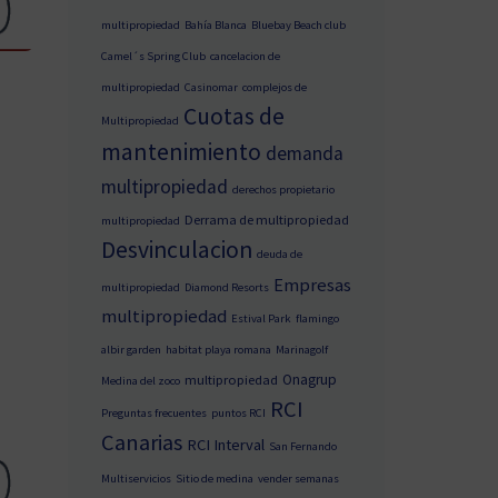
multipropiedad
Bahía Blanca
Bluebay Beach club
Camel´s Spring Club
cancelacion de
multipropiedad
Casinomar
complejos de
Cuotas de
Multipropiedad
mantenimiento
demanda
multipropiedad
derechos propietario
Derrama de multipropiedad
multipropiedad
Desvinculacion
deuda de
Empresas
multipropiedad
Diamond Resorts
multipropiedad
Estival Park
flamingo
albir garden
habitat playa romana
Marinagolf
Onagrup
multipropiedad
Medina del zoco
RCI
Preguntas frecuentes
puntos RCI
Canarias
RCI Interval
San Fernando
Multiservicios
Sitio de medina
vender semanas