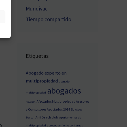
Mundivac
Tiempo compartido
Etiquetas
Abogado experto en
multipropiedad
abogado
abogados
multipropiedad
Afectados Multipropiedad Asesores
Acuasol
y Consultores Asociados 2014 SL
Aldea
Anfi Beach club
Bonsai
Apartamentos de
multipropiedad
aprovechamiento por turnos