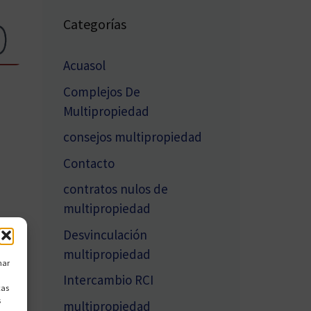
Categorías
Acuasol
Complejos De
Multipropiedad
consejos multipropiedad
Contacto
contratos nulos de
multipropiedad
Desvinculación
multipropiedad
nar
Intercambio RCI
cas
s
multipropiedad