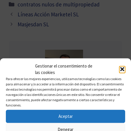
Categorías
contratos nulos de multipropiedad
Líneas Acción Marketel SL
Masjesdan SL
Gestionar el consentimiento de
las cookies
Para ofrecer las mejores experiencias, utilizamos tecnologías como las cookies
para almacenar y/o acceder a la información del dispositivo. El consentimiento
de estas tecnologías nos permitirá procesar datos como el comportamiento de
navegación o las identificaciones únicas en este sitio. No consentir o retirar el
FRANCISCO CLAROS
consentimiento, puede afectar negativamente a ciertas características y
funciones.
Francisco Claros, conocido como el
"Defensor del Multipropietario", es un
Aceptar
experto en multipropiedad con amplia
Denegar