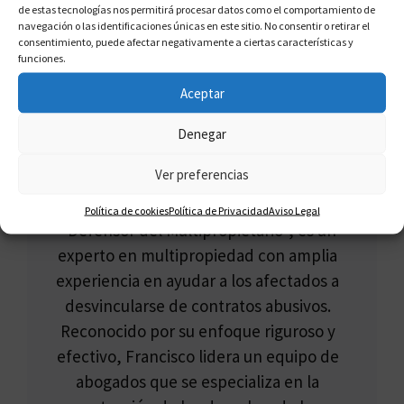
de estas tecnologías nos permitirá procesar datos como el comportamiento de
navegación o las identificaciones únicas en este sitio. No consentir o retirar el
consentimiento, puede afectar negativamente a ciertas características y
funciones.
Aceptar
Denegar
FRANCISCO CLAROS
Ver preferencias
Francisco Claros, conocido como el
Política de cookies
Política de Privacidad
Aviso Legal
"Defensor del Multipropietario", es un
experto en multipropiedad con amplia
experiencia en ayudar a los afectados a
desvincularse de contratos abusivos.
Reconocido por su enfoque riguroso y
efectivo, Francisco lidera un equipo de
abogados que se especializa en la