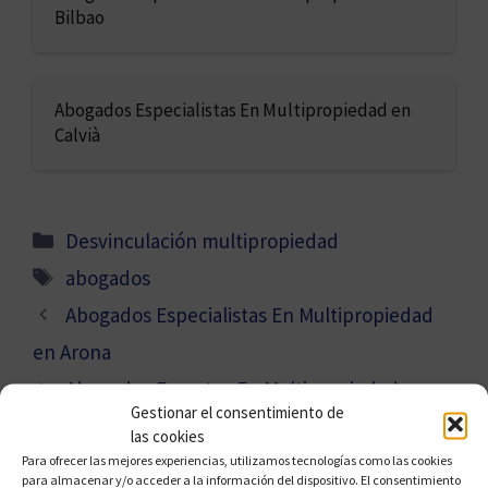
Bilbao
Abogados Especialistas En Multipropiedad en
Calvià
Categorías
Desvinculación multipropiedad
Etiquetas
abogados
Abogados Especialistas En Multipropiedad
en Arona
Abogados Expertos En Multipropiedad en
Gestionar el consentimiento de
Avilés
las cookies
Para ofrecer las mejores experiencias, utilizamos tecnologías como las cookies
para almacenar y/o acceder a la información del dispositivo. El consentimiento