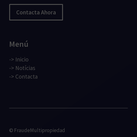
Contacta Ahora
Menú
->
Inicio
->
Notícias
->
Contacta
© FraudeMultipropiedad