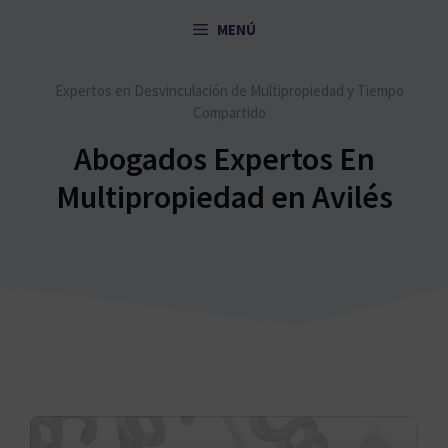
Saltar
MENÚ
al
contenido
Expertos en Desvinculación de Multipropiedad y Tiempo
Compartido
Abogados Expertos En
Multipropiedad en Avilés