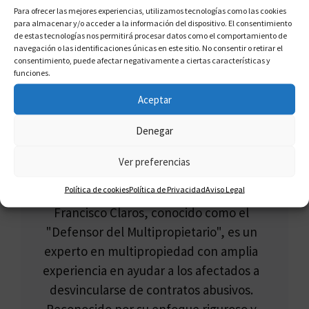
Para ofrecer las mejores experiencias, utilizamos tecnologías como las cookies
en Barakaldo
para almacenar y/o acceder a la información del dispositivo. El consentimiento
de estas tecnologías nos permitirá procesar datos como el comportamiento de
navegación o las identificaciones únicas en este sitio. No consentir o retirar el
consentimiento, puede afectar negativamente a ciertas características y
funciones.
Aceptar
Denegar
Ver preferencias
FRANCISCO CLAROS
Política de cookies
Política de Privacidad
Aviso Legal
Francisco Claros, conocido como el
"Defensor del Multipropietario", es un
experto en multipropiedad con amplia
experiencia en ayudar a los afectados a
desvincularse de contratos abusivos.