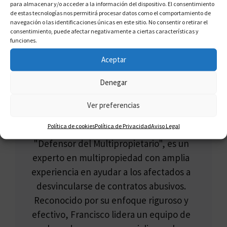
para almacenar y/o acceder a la información del dispositivo. El consentimiento
de estas tecnologías nos permitirá procesar datos como el comportamiento de
navegación o las identificaciones únicas en este sitio. No consentir o retirar el
consentimiento, puede afectar negativamente a ciertas características y
funciones.
Aceptar
Denegar
Ver preferencias
FRANCISCO CLAROS
Política de cookies
Política de Privacidad
Aviso Legal
Francisco Claros, conocido como el
"Defensor del Multipropietario", es un
experto en multipropiedad con amplia
experiencia en ayudar a los afectados a
desvincularse de contratos abusivos.
Reconocido por su enfoque riguroso y
efectivo, Francisco lidera un equipo de