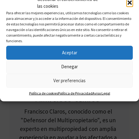
en Barakaldo
las cookies
Abogados Expertos En Multipropiedad en
Para ofrecer las mejores experiencias, utilizamos tecnologías como las cookies
para almacenar y/o acceder a la información del dispositivo. El consentimiento
Benidorm
de estas tecnologías nos permitirá procesar datos como el comportamiento de
navegación o las identificaciones únicas en este sitio. No consentir o retirar el
consentimiento, puede afectar negativamente a ciertas características y
funciones.
Aceptar
Denegar
Ver preferencias
Política de cookies
Política de Privacidad
Aviso Legal
FRANCISCO CLAROS
Francisco Claros, conocido como el
"Defensor del Multipropietario", es un
experto en multipropiedad con amplia
experiencia en ayudar a los afectados a