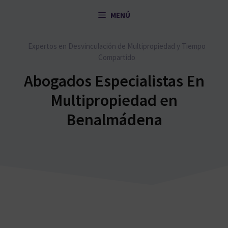
Saltar
MENÚ
al
contenido
Expertos en Desvinculación de Multipropiedad y Tiempo
Compartido
Abogados Especialistas En
Multipropiedad en
Benalmádena