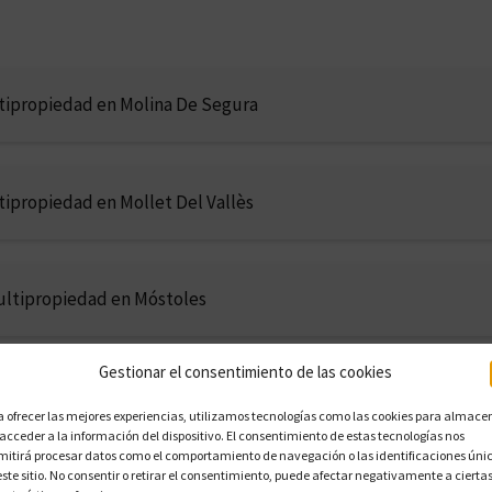
tipropiedad en Molina De Segura
tipropiedad en Mollet Del Vallès
ultipropiedad en Móstoles
Gestionar el consentimiento de las cookies
tipropiedad en Motril
a ofrecer las mejores experiencias, utilizamos tecnologías como las cookies para almace
 acceder a la información del dispositivo. El consentimiento de estas tecnologías nos
mitirá procesar datos como el comportamiento de navegación o las identificaciones úni
este sitio. No consentir o retirar el consentimiento, puede afectar negativamente a cierta