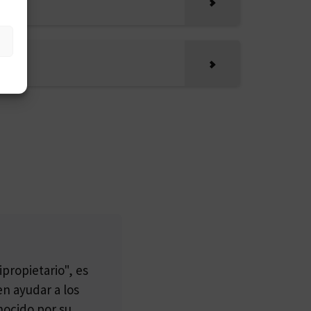
propietario", es
n ayudar a los
nocido por su