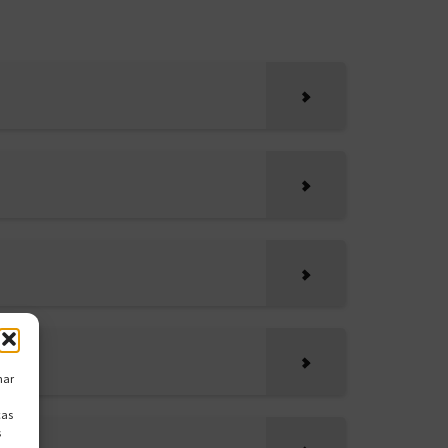
nar
cas
s