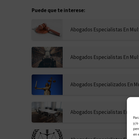
Puede que te interese:
Abogados Especialistas En Mul
Abogados Especialistas En Mul
Abogados Especializados En M
Abogados Especialistas En Mul
Par
y/o
per
en 