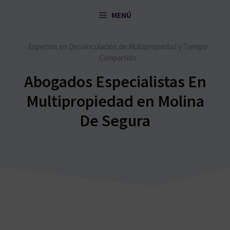
Saltar
MENÚ
al
contenido
Expertos en Desvinculación de Multipropiedad y Tiempo
Compartido
Abogados Especialistas En
Multipropiedad en Molina
De Segura