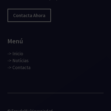
Contacta Ahora
Menú
->
Inicio
->
Notícias
->
Contacta
© FraudeMultipropiedad