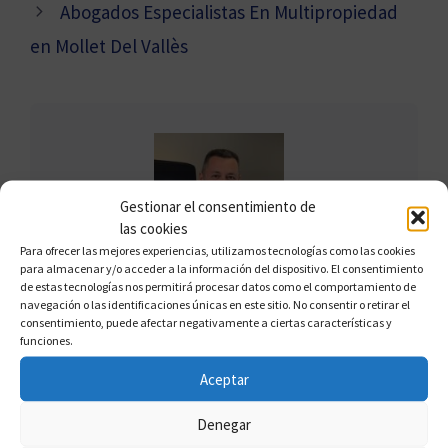
Abogados Especialistas En Multipropiedad
en Mollet Del Vallès
Gestionar el consentimiento de
las cookies
Para ofrecer las mejores experiencias, utilizamos tecnologías como las cookies
para almacenar y/o acceder a la información del dispositivo. El consentimiento
de estas tecnologías nos permitirá procesar datos como el comportamiento de
FRANCISCO CLAROS
navegación o las identificaciones únicas en este sitio. No consentir o retirar el
consentimiento, puede afectar negativamente a ciertas características y
Francisco Claros, conocido como el
funciones.
"Defensor del Multipropietario", es un
Aceptar
experto en multipropiedad con amplia
experiencia en ayudar a los afectados a
Denegar
desvincularse de contratos abusivos.