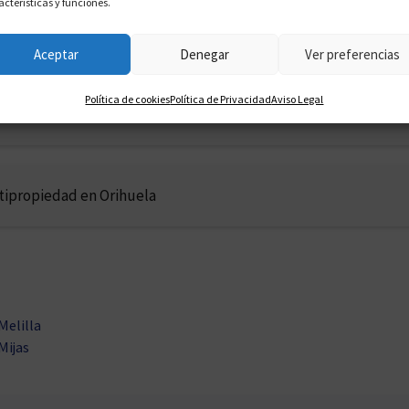
acterísticas y funciones.
ultipropiedad en Móstoles
Aceptar
Denegar
Ver preferencias
Política de cookies
Política de Privacidad
Aviso Legal
tipropiedad en Motril
tipropiedad en Orihuela
Melilla
Mijas