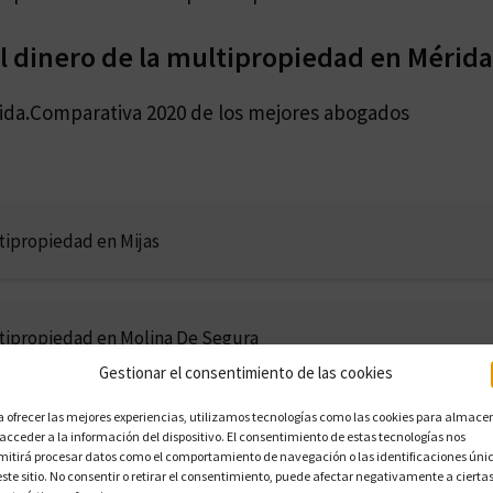
 dinero de la multipropiedad en Mérida
ida.Comparativa 2020 de los mejores abogados
tipropiedad en Mijas
tipropiedad en Molina De Segura
Gestionar el consentimiento de las cookies
a ofrecer las mejores experiencias, utilizamos tecnologías como las cookies para almace
tipropiedad en Mollet Del Vallès
 acceder a la información del dispositivo. El consentimiento de estas tecnologías nos
mitirá procesar datos como el comportamiento de navegación o las identificaciones úni
este sitio. No consentir o retirar el consentimiento, puede afectar negativamente a cierta