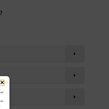
?
nar
cas
s