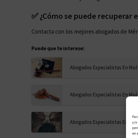
✅ ¿Cómo se puede recuperar el
Contacta con los mejores abogados de Mér
Puede que te interese:
Abogados Especialistas En Mul
Abogados Especialistas En Mul
Par
Abogados Especialistas En Mul
y/o
per
en 