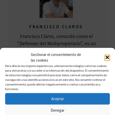
FRANCISCO CLAROS
Francisco Claros, conocido como el
"Defensor del Multipropietario", es un
experto en multipropiedad con amplia
Gestionar el consentimiento de
experiencia en ayudar a los afectados a
las cookies
desvincularse de contratos abusivos.
Para ofrecer las mejores experiencias, utilizamos tecnologías como las cookies
para almacenar y/o acceder a la información del dispositivo. El consentimiento
Reconocido por su enfoque riguroso y
de estas tecnologías nos permitirá procesar datos como el comportamiento de
efectivo, Francisco lidera un equipo de
navegación o las identificaciones únicas en este sitio. No consentir o retirar el
consentimiento, puede afectar negativamente a ciertas características y
abogados que se especializa en la
funciones.
protección de los derechos de los
Aceptar
consumidores y la anulación de
contratos.
Denegar