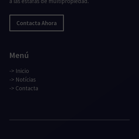
a las estafas de multipropiedad.
Contacta Ahora
Menú
->
Inicio
->
Notícias
->
Contacta