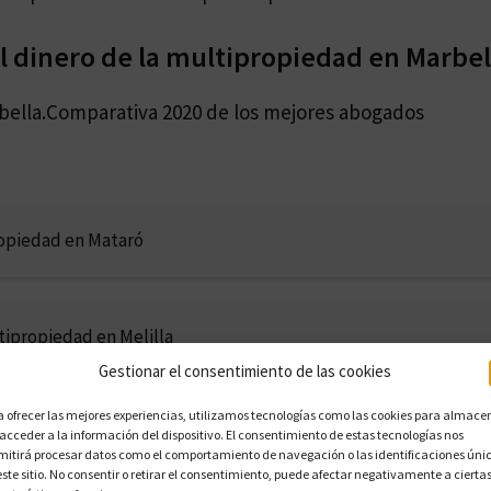
 dinero de la multipropiedad en Marbel
bella.Comparativa 2020 de los mejores abogados
opiedad en Mataró
tipropiedad en Melilla
Gestionar el consentimiento de las cookies
a ofrecer las mejores experiencias, utilizamos tecnologías como las cookies para almace
opiedad en Mérida
 acceder a la información del dispositivo. El consentimiento de estas tecnologías nos
mitirá procesar datos como el comportamiento de navegación o las identificaciones úni
este sitio. No consentir o retirar el consentimiento, puede afectar negativamente a cierta