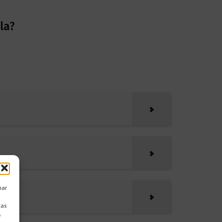
la?
nar
cas
s