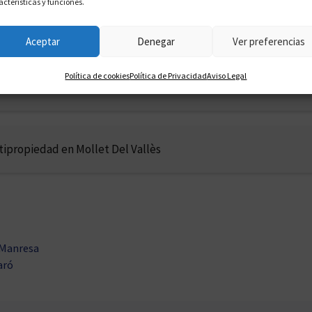
acterísticas y funciones.
tipropiedad en Mijas
Aceptar
Denegar
Ver preferencias
Política de cookies
Política de Privacidad
Aviso Legal
tipropiedad en Molina De Segura
tipropiedad en Mollet Del Vallès
 Manresa
aró