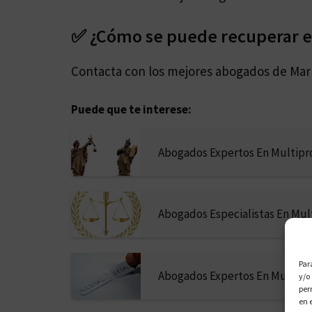
✅ ¿Cómo se puede recuperar el
Contacta con los mejores abogados de Mar
Puede que te interese:
Abogados Expertos En Multipr
Abogados Especialistas En Mul
Par
Abogados Expertos En Multipr
y/o
per
en 