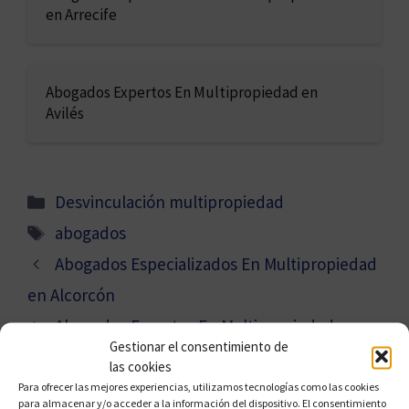
en Arrecife
Abogados Expertos En Multipropiedad en
Avilés
Categorías
Desvinculación multipropiedad
Etiquetas
abogados
Abogados Especializados En Multipropiedad
en Alcorcón
Abogados Expertos En Multipropiedad en
Gestionar el consentimiento de
Algeciras
las cookies
Para ofrecer las mejores experiencias, utilizamos tecnologías como las cookies
para almacenar y/o acceder a la información del dispositivo. El consentimiento