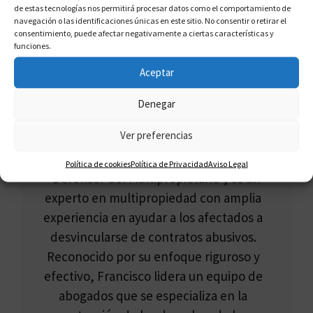
de estas tecnologías nos permitirá procesar datos como el comportamiento de
navegación o las identificaciones únicas en este sitio. No consentir o retirar el
consentimiento, puede afectar negativamente a ciertas características y
funciones.
Aceptar
Denegar
FRANCISCO CLAROS
Ver preferencias
Francisco Claros, conocido como el
Política de cookies
Política de Privacidad
Aviso Legal
"Defensor del Multipropietario", es un
experto en multipropiedad con amplia
experiencia en ayudar a los afectados a
desvincularse de contratos abusivos.
Reconocido por su enfoque riguroso y
efectivo, Francisco lidera un equipo de
abogados que se especializa en la