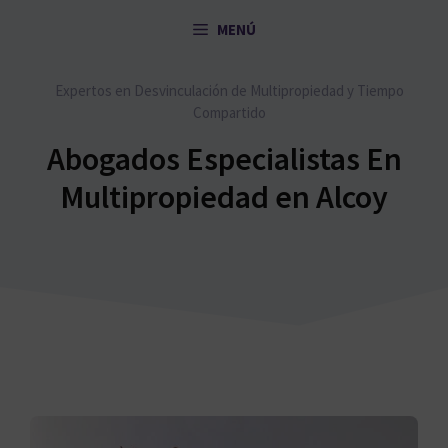
Saltar
MENÚ
al
contenido
Expertos en Desvinculación de Multipropiedad y Tiempo
Compartido
Abogados Especialistas En
Multipropiedad en Alcoy