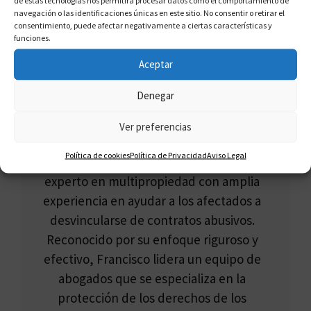
navegación o las identificaciones únicas en este sitio. No consentir o retirar el
consentimiento, puede afectar negativamente a ciertas características y
funciones.
Aceptar
Denegar
FRANCISCO CLAROS
Ver preferencias
Francisco Claros, conocido como el
Política de cookies
Política de Privacidad
Aviso Legal
"Defensor del Multipropietario", es un
experto en multipropiedad con amplia
experiencia en ayudar a los afectados a
desvincularse de contratos abusivos.
Reconocido por su enfoque riguroso y
efectivo, Francisco lidera un equipo de
abogados que se especializa en la
protección de los derechos de los