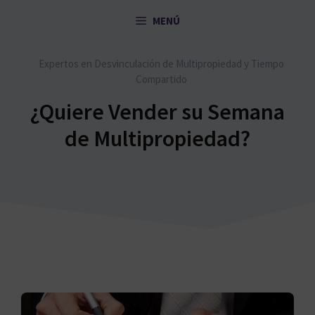
Saltar
MENÚ
al
contenido
Expertos en Desvinculación de Multipropiedad y Tiempo
Compartido
¿Quiere Vender su Semana
de Multipropiedad?