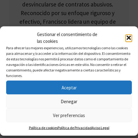
desvincularse de contratos abusivos.
Reconocido por su enfoque riguroso y
efectivo, Francisco lidera un equipo de
abogados que se especializa en la
Gestionar el consentimiento de
protección de los derechos de los
las cookies
consumidores y la anulación de
Para ofrecer las mejores experiencias, utilizamos tecnologías como las cookies
para almacenar y/o acceder a la información del dispositivo. El consentimiento
contratos.
de estas tecnologías nos permitirá procesar datos como el comportamiento de
navegación o las identificaciones únicas en este sitio. No consentir o retirar el
consentimiento, puede afectar negativamente a ciertas características y
funciones.
Aceptar
1 comentario en «¿Quiere
Denegar
Vender su Semana de
Ver preferencias
Multipropiedad?»
Política de cookies
Política de Privacidad
Aviso Legal