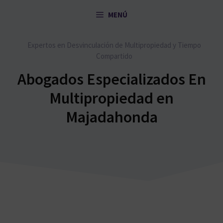
Saltar
MENÚ
al
contenido
Expertos en Desvinculación de Multipropiedad y Tiempo
Compartido
Abogados Especializados En
Multipropiedad en
Majadahonda