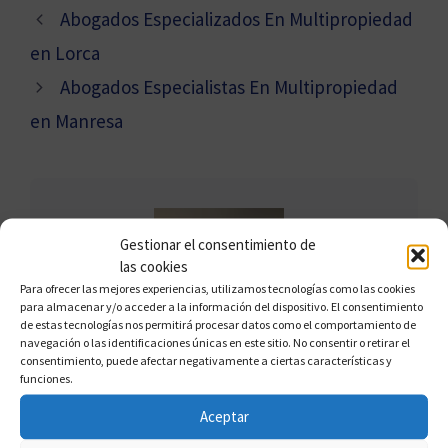
Abogados Especializados En Multipropiedad
en Lorca
Abogados Especialistas En Multipropiedad
en Manresa
Gestionar el consentimiento de
las cookies
Para ofrecer las mejores experiencias, utilizamos tecnologías como las cookies
para almacenar y/o acceder a la información del dispositivo. El consentimiento
de estas tecnologías nos permitirá procesar datos como el comportamiento de
navegación o las identificaciones únicas en este sitio. No consentir o retirar el
consentimiento, puede afectar negativamente a ciertas características y
FRANCISCO CLAROS
funciones.
Francisco Claros, conocido como el
Aceptar
"Defensor del Multipropietario", es un