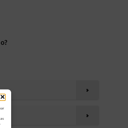
ño?
nar
cas
s