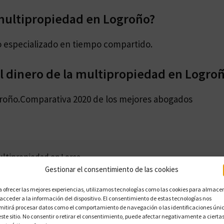
multipropiedad en Logroño?
 especializado en tiempo compartido.
 dinero de la multipropiedad en Logro
roño.Comparativa 2020 de los mejores abogados
ultipropiedad en Lorca
Gestionar el consentimiento de las cookies
a ofrecer las mejores experiencias, utilizamos tecnologías como las cookies para almace
 acceder a la información del dispositivo. El consentimiento de estas tecnologías nos
ultipropiedad en Majadahonda
mitirá procesar datos como el comportamiento de navegación o las identificaciones úni
este sitio. No consentir o retirar el consentimiento, puede afectar negativamente a cierta