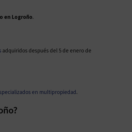
o en Logroño
.
s
adquiridos después del 5 de enero de
specializados en multipropiedad
.
roño?