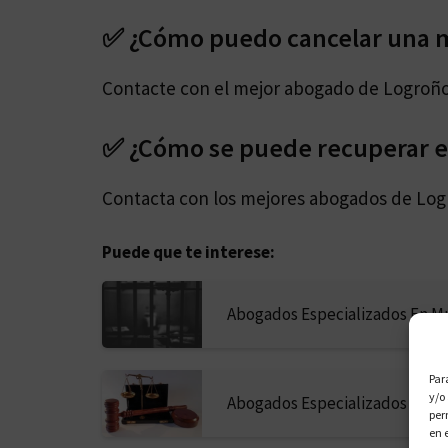
✅ ¿Cómo puedo cancelar una 
Contacte con el mejor abogado de Logroño
✅ ¿Cómo se puede recuperar el
Contacta con los mejores abogados de Log
Puede que te interese:
Abogados Especializados En M
Par
y/o
Abogados Especializados En M
per
en 