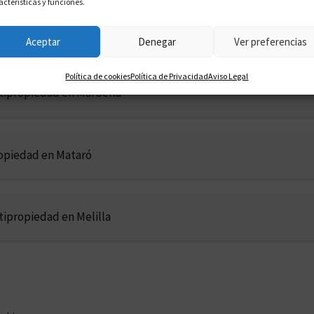
acterísticas y funciones.
ltipropiedad en Manresa
Aceptar
Denegar
Ver preferencias
Política de cookies
Política de Privacidad
Aviso Legal
tipropiedad en Marbella
opiedad en Mataró
tipropiedad en Melilla