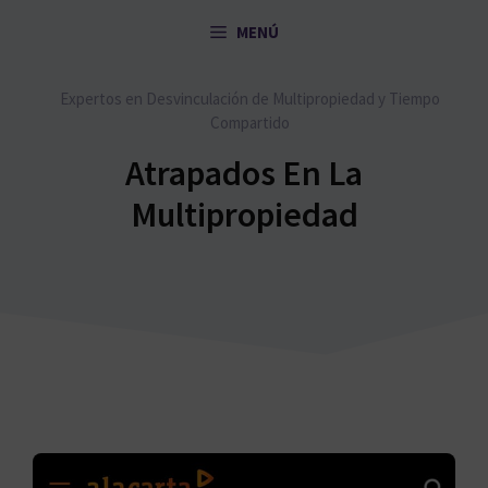
Saltar
MENÚ
al
contenido
Expertos en Desvinculación de Multipropiedad y Tiempo
Compartido
Atrapados En La
Multipropiedad