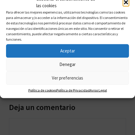
las cookies
Para ofrecer las mejores experiencias, utilizamos tecnologías como las cookies
para almacenar y/o acceder a la información del dispositivo. El consentimiento
de estas tecnologías nos permitirá procesar datos como el comportamiento de
navegación o las identificaciones únicas en este sitio. No consentir o retirar el
1 comentario en «Atrapados
consentimiento, puede afectar negativamente a ciertas características y
funciones.
En La Multipropiedad»
Aceptar
Denegar
Pingback:
Multipropiedad Problemas y
Ver preferencias
Soluciones para Tiempo Compartido
Política de cookies
Política de Privacidad
Aviso Legal
Deja un comentario
Comentario