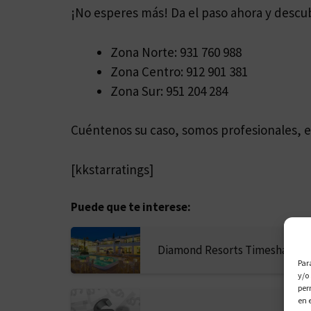
¡No esperes más! Da el paso ahora y descu
Zona Norte: 931 760 988
Zona Centro: 912 901 381
Zona Sur: 951 204 284
Cuéntenos su caso, somos profesionales, e
[kkstarratings]
Puede que te interese:
Diamond Resorts Timeshare
Par
y/o
per
en 