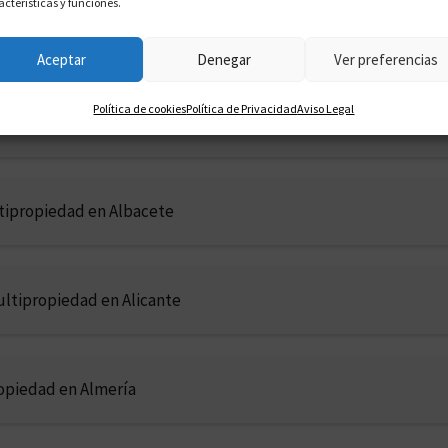
acterísticas y funciones.
ultipropiedad en A Coruña
Aceptar
Denegar
Ver preferencias
Política de cookies
Política de Privacidad
Aviso Legal
piedad en Araba (Álava)
tipropiedad en Albacete
ltipropiedad en Alicante
opiedad en Almería