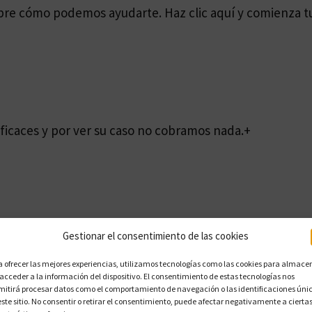
bre cómo podemos ayudarte. Haz clic aquí y comienza tu
ficaces y por ver su caso no cobramos nada.
+
Gestionar el consentimiento de las cookies
a ofrecer las mejores experiencias, utilizamos tecnologías como las cookies para almace
 acceder a la información del dispositivo. El consentimiento de estas tecnologías nos
mitirá procesar datos como el comportamiento de navegación o las identificaciones úni
este sitio. No consentir o retirar el consentimiento, puede afectar negativamente a cierta