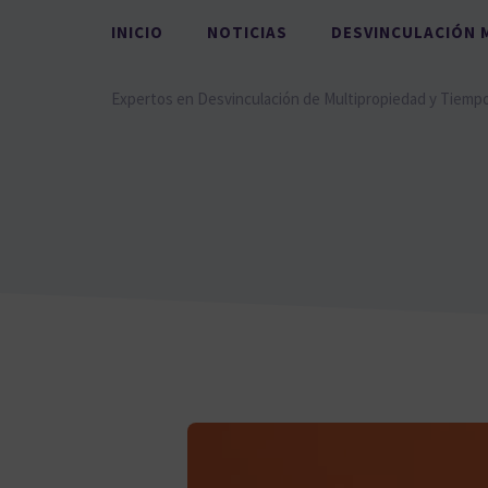
Saltar
INICIO
NOTICIAS
DESVINCULACIÓN 
al
contenido
Expertos en Desvinculación de Multipropiedad y Tiemp