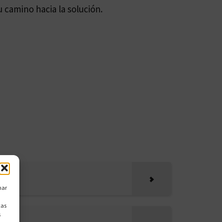
 camino hacia la solución.
nar
cas
s