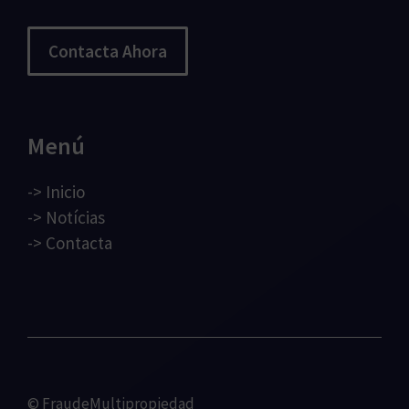
Contacta Ahora
Menú
->
Inicio
->
Notícias
->
Contacta
© FraudeMultipropiedad