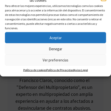
las cookies
Abogados Expertos En Multipropiedad en La
Para ofrecer las mejores experiencias, utilizamos tecnologías como las cookies
Rioja
para almacenar y/o acceder a la información del dispositivo. El consentimiento
de estas tecnologías nos permitirá procesar datos como el comportamiento de
navegación o las identificaciones únicas en este sitio. No consentir o retirar el
consentimiento, puede afectar negativamente a ciertas características y
funciones.
Aceptar
Denegar
Ver preferencias
Política de cookies
Política de Privacidad
Aviso Legal
FRANCISCO CLAROS
Francisco Claros, conocido como el
"Defensor del Multipropietario", es un
experto en multipropiedad con amplia
experiencia en ayudar a los afectados a
desvincularse de contratos abusivos.