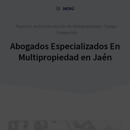
Saltar
MENÚ
al
contenido
Expertos en Desvinculación de Multipropiedad y Tiempo
Compartido
Abogados Especializados En
Multipropiedad en Jaén