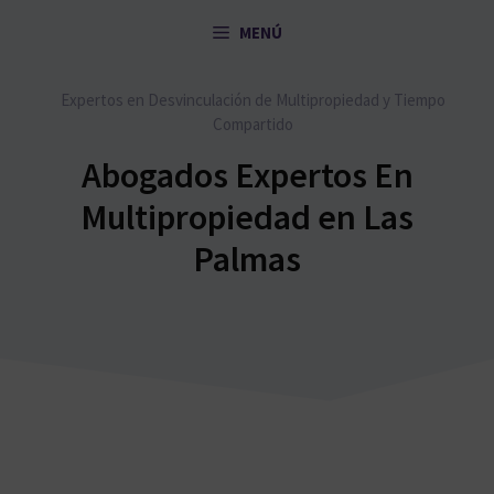
Saltar
MENÚ
al
contenido
Expertos en Desvinculación de Multipropiedad y Tiempo
Compartido
Abogados Expertos En
Multipropiedad en Las
Palmas