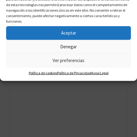
de estas tecnologías nos permitirá procesar datos como el comportamiento de
abogados que se especializa en la
navegación o las identificaciones únicas en este sitio. No consentir o retirar el
protección de los derechos de los
consentimiento, puede afectar negativamente a ciertas características y
funciones.
consumidores y la anulación de
contratos.
Aceptar
Denegar
Ver preferencias
Deja un comentario
Política de cookies
Política de Privacidad
Aviso Legal
Comentario