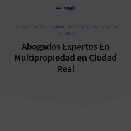
Saltar
MENÚ
al
contenido
Expertos en Desvinculación de Multipropiedad y Tiempo
Compartido
Abogados Expertos En
Multipropiedad en Ciudad
Real