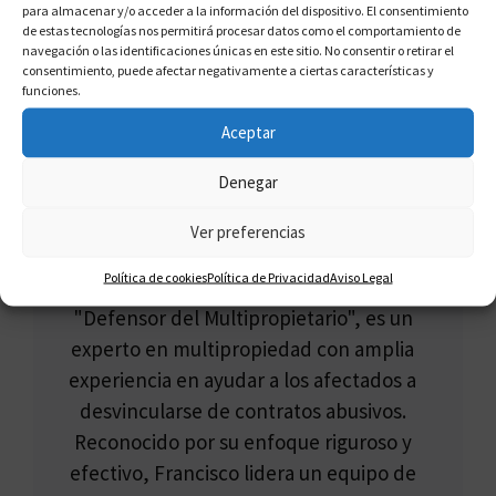
para almacenar y/o acceder a la información del dispositivo. El consentimiento
de estas tecnologías nos permitirá procesar datos como el comportamiento de
navegación o las identificaciones únicas en este sitio. No consentir o retirar el
consentimiento, puede afectar negativamente a ciertas características y
funciones.
Aceptar
Denegar
Ver preferencias
FRANCISCO CLAROS
Política de cookies
Política de Privacidad
Aviso Legal
Francisco Claros, conocido como el
"Defensor del Multipropietario", es un
experto en multipropiedad con amplia
experiencia en ayudar a los afectados a
desvincularse de contratos abusivos.
Reconocido por su enfoque riguroso y
efectivo, Francisco lidera un equipo de