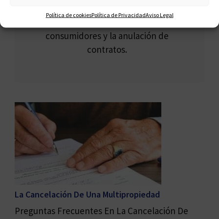
abogados que se especializa en la
Política de cookies
Política de Privacidad
Aviso Legal
protección de los derechos de los
consumidores y la anulación de
contratos.
La Cancelación De Una Multipropiedad
Preguntas Frecuentes En La Cancelación De