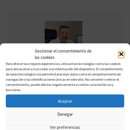
Gestionar el consentimiento de
las cookies
Para ofrecer las mejores experiencias, utilizamos tecnologías como las cookies
FRANCISCO CLAROS
para almacenar y/o acceder a la información del dispositivo. El consentimiento
de estas tecnologías nos permitirá procesar datos como el comportamiento de
Francisco Claros, conocido como el
navegación o las identificaciones únicas en este sitio. No consentir o retirar el
consentimiento, puede afectar negativamente a ciertas características y
"Defensor del Multipropietario", es un
funciones.
experto en multipropiedad con amplia
Aceptar
experiencia en ayudar a los afectados a
desvincularse de contratos abusivos.
Denegar
Reconocido por su enfoque riguroso y
efectivo, Francisco lidera un equipo de
Ver preferencias