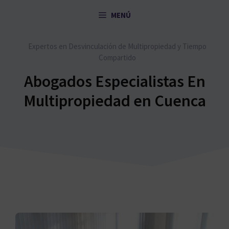
Saltar
MENÚ
al
contenido
Expertos en Desvinculación de Multipropiedad y Tiempo
Compartido
Abogados Especialistas En
Multipropiedad en Cuenca