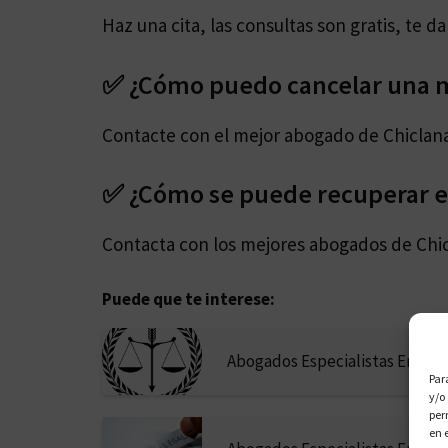
Haz una cita, las consultas son gratis, te 
✅ ¿Cómo puedo cancelar una m
Contacte con el mejor abogado de Chiclana
✅ ¿Cómo se puede recuperar el
Contacta con los mejores abogados de Chi
Puede que te interese:
Abogados Especialistas En Mult
Par
y/o
per
en 