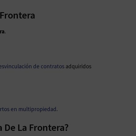
 Frontera
ra
.
esvinculación de contratos
adquiridos
rtos en multipropiedad
.
a De La Frontera?