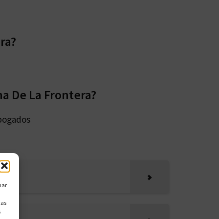
ra?
a De La Frontera?
abogados
nar
cas
s