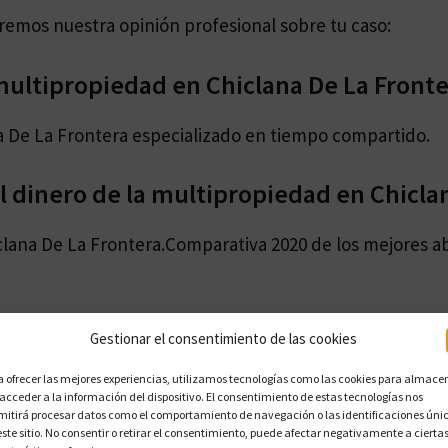
daremos nuestra opinión profesional sobre tu caso:
ultipropiedad en Chiclana De La Fronte
 De La Frontera especializado en tiempo compartido.
 dinero de la multipropiedad en Chiclan
clana De La Frontera.Comparativa 2020 de los mejores 
Gestionar el consentimiento de las cookies
ipropiedad en Collado Villalba
a ofrecer las mejores experiencias, utilizamos tecnologías como las cookies para almace
 acceder a la información del dispositivo. El consentimiento de estas tecnologías nos
mitirá procesar datos como el comportamiento de navegación o las identificaciones úni
este sitio. No consentir o retirar el consentimiento, puede afectar negativamente a cierta