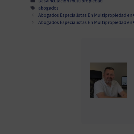
Categorías
Desvinculación multipropiedad
Etiquetas
abogados
Abogados Especialistas En Multipropiedad en
Abogados Especialistas En Multipropiedad en C