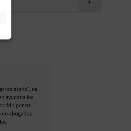
propietario", es
n ayudar a los
nocido por su
po de abogados
los