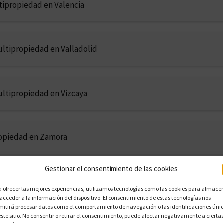
tipropiedad en Valencia
ltipropiedad en Valladolid
ltipropiedad en Vizcaya
ropiedad en Zamora
Gestionar el consentimiento de las cookies
ultipropiedad en Zaragoza
a ofrecer las mejores experiencias, utilizamos tecnologías como las cookies para almace
 acceder a la información del dispositivo. El consentimiento de estas tecnologías nos
mitirá procesar datos como el comportamiento de navegación o las identificaciones úni
este sitio. No consentir o retirar el consentimiento, puede afectar negativamente a cierta