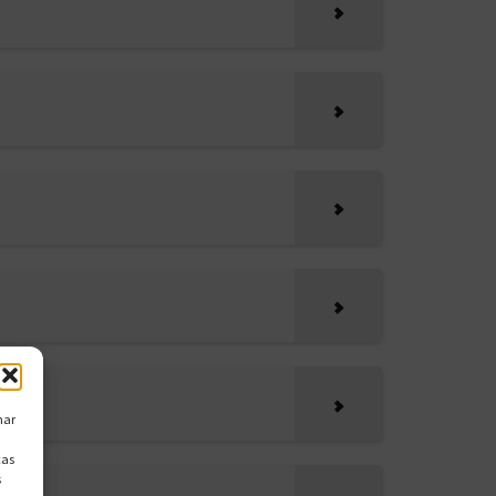
nar
cas
s