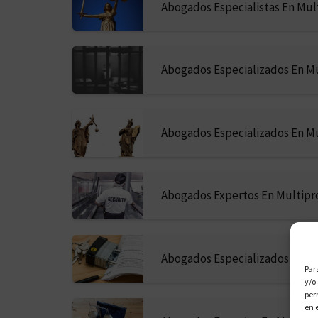
Abogados Especialistas En Mul
Abogados Especializados En Mu
Abogados Especializados En Mu
Abogados Expertos En Multip
Abogados Especializados En M
Par
y/o
per
en 