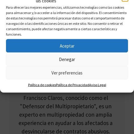
las cookies
Abogados Especializados En Multipropiedad
Para ofrecer las mejores experiencias, utilizamos tecnologías como las cookies
en Vizcaya
para almacenar y/o acceder a la información del dispositivo. El consentimiento
de estas tecnologías nos permitirá procesar datos como el comportamiento de
navegación o las identificaciones únicas en este sitio. No consentir o retirar el
consentimiento, puede afectar negativamente a ciertas características y
funciones.
Aceptar
Denegar
Ver preferencias
Política de cookies
Política de Privacidad
Aviso Legal
FRANCISCO CLAROS
Francisco Claros, conocido como el
"Defensor del Multipropietario", es un
experto en multipropiedad con amplia
experiencia en ayudar a los afectados a
desvincularse de contratos abusivos.