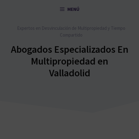
Saltar
MENÚ
al
contenido
Expertos en Desvinculación de Multipropiedad y Tiempo
Compartido
Abogados Especializados En
Multipropiedad en
Valladolid