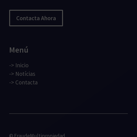
Contacta Ahora
Menú
->
Inicio
->
Notícias
->
Contacta
© FraudeMultipropiedad