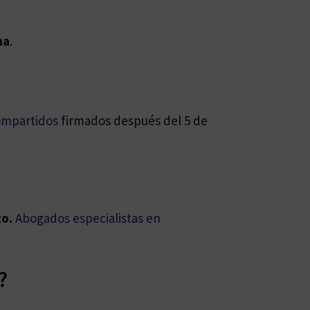
na
.
ompartidos
firmados después del 5 de
to.
Abogados especialistas en
?