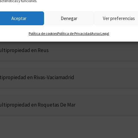
acterísticas y funciones.
Aceptar
Denegar
Ver preferencias
tipropiedad en Puertollano
Política de cookies
Política de Privacidad
Aviso Legal
ultipropiedad en Reus
tipropiedad en Rivas-Vaciamadrid
ultipropiedad en Roquetas De Mar