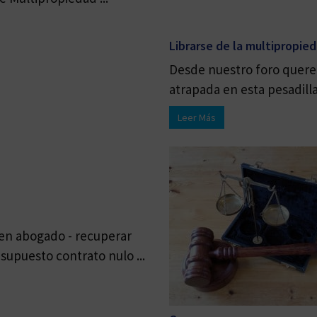
Librarse de la multipropie
Desde nuestro foro quere
atrapada en esta pesadilla 
Leer Más
buen abogado - recuperar
upuesto contrato nulo ...