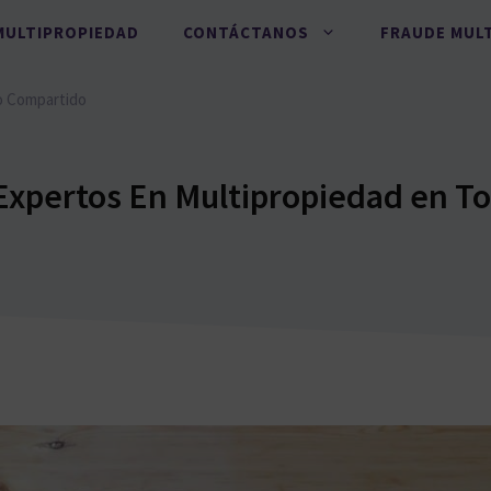
MULTIPROPIEDAD
CONTÁCTANOS
FRAUDE MUL
o Compartido
xpertos En Multipropiedad en T