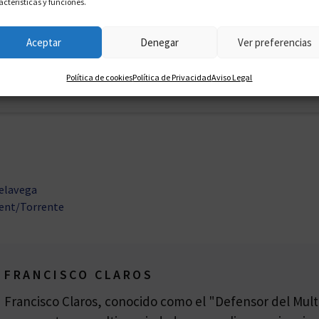
acterísticas y funciones.
opiedad en Vélez-Málaga
Aceptar
Denegar
Ver preferencias
Política de cookies
Política de Privacidad
Aviso Legal
ultipropiedad en Vigo
elavega
rent/Torrente
FRANCISCO CLAROS
Francisco Claros, conocido como el "Defensor del Multi