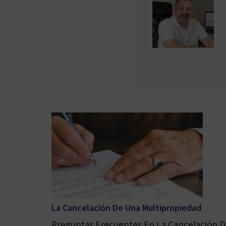
La Cancelación De Una Multipropiedad
Preguntas Frecuentes En La Cancelación De