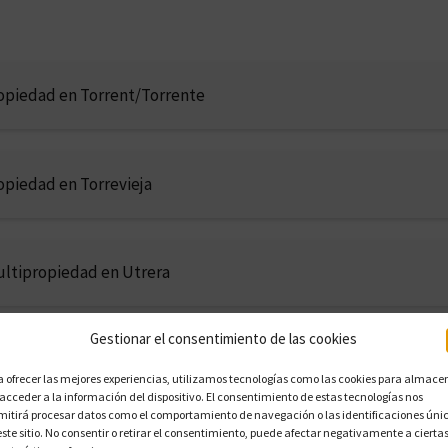
opiedad en Torrent/Torrente
piedad en Torrevieja
ultipropiedad en Utrera
Gestionar el consentimiento de las cookies
ropiedad en Valdemoro
a ofrecer las mejores experiencias, utilizamos tecnologías como las cookies para almace
 acceder a la información del dispositivo. El consentimiento de estas tecnologías nos
mitirá procesar datos como el comportamiento de navegación o las identificaciones úni
este sitio. No consentir o retirar el consentimiento, puede afectar negativamente a cierta