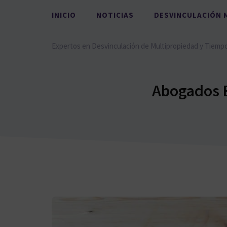
Saltar
INICIO
NOTICIAS
DESVINCULACIÓN 
al
contenido
Expertos en Desvinculación de Multipropiedad y Tiemp
Abogados E