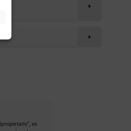
propietario", es