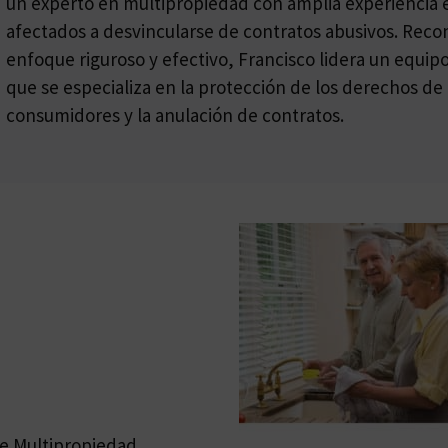
un experto en multipropiedad con amplia experiencia e
afectados a desvincularse de contratos abusivos. Reco
enfoque riguroso y efectivo, Francisco lidera un equi
que se especializa en la protección de los derechos de 
consumidores y la anulación de contratos.
 Multipropiedad ...