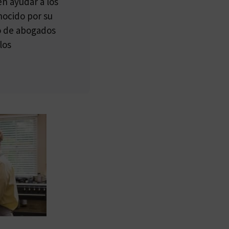
n ayudar a los
nocido por su
po de abogados
los