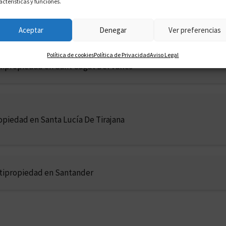
acterísticas y funciones.
opiedad en Sant Boi
Aceptar
Denegar
Ver preferencias
Política de cookies
Política de Privacidad
Aviso Legal
tipropiedad en Sant Cugat Del Vallès
piedad en Santa Lucía De Tirajana
ltipropiedad en Santander