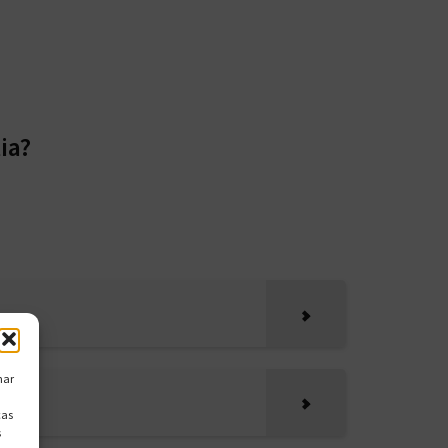
ia?
nar
cas
s