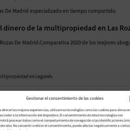
as De Madrid especializado en tiempo compartido.
 dinero de la multipropiedad en Las Ro
 Rozas De Madrid.Comparativa 2020 de los mejores abog
ultipropiedad en Leganés
Gestionar el consentimiento de las cookies
ltipropiedad en Linares
a ofrecer las mejores experiencias, utilizamos tecnologías como las cookies para almace
 acceder a la información del dispositivo. El consentimiento de estas tecnologías nos
mitirá procesar datos como el comportamiento de navegación o las identificaciones úni
este sitio. No consentir o retirar el consentimiento, puede afectar negativamente a cierta
ltipropiedad en Logroño