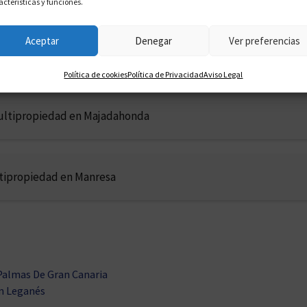
acterísticas y funciones.
Aceptar
Denegar
Ver preferencias
ultipropiedad en Lorca
Política de cookies
Política de Privacidad
Aviso Legal
ultipropiedad en Majadahonda
ltipropiedad en Manresa
Palmas De Gran Canaria
n Leganés