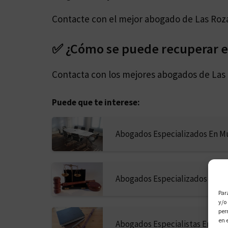
Contacte con el mejor abogado de Las Roz
✅ ¿Cómo se puede recuperar el
Contacta con los mejores abogados de Las
Puede que te interese:
Abogados Especializados En M
Abogados Especializados En Mu
Par
y/o
per
en 
Abogados Especialistas En Mu