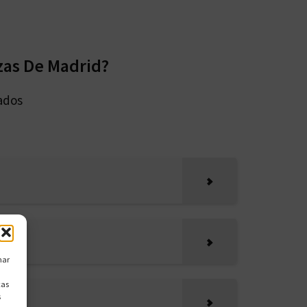
zas De Madrid?
ados
nar
cas
s