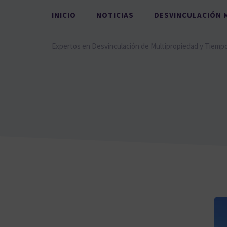
Saltar
INICIO
NOTICIAS
DESVINCULACIÓN 
al
contenido
Expertos en Desvinculación de Multipropiedad y Tiemp