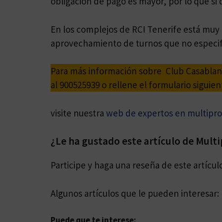
obligación de pago es mayor, por lo que si 
En los complejos de RCI Tenerife está muy
aprovechamiento de turnos que no especif
Para más información sobre Club Casablanc
al 900525939 o rellene el formulario siguien
visite nuestra
web de expertos en multipr
¿Le ha gustado este artículo de Mult
Participe y haga una reseña de este artícul
Algunos artículos que le pueden interesar:
Puede que te interese: