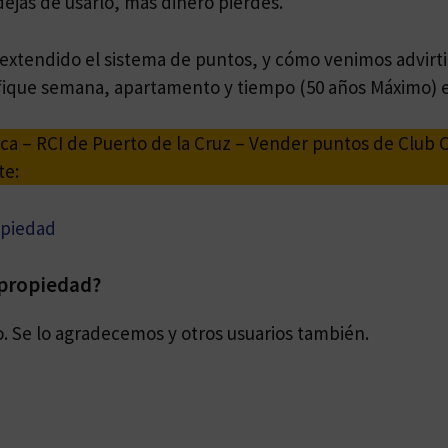
dejas de usarlo, mas dinero pierdes.
 extendido el sistema de puntos, y cómo venimos advirt
ique semana, apartamento y tiempo (50 años Máximo) e
a – RCI de Puerto de la Cruz – Vender puntos de Club 
te:
opiedad
ipropiedad?
o. Se lo agradecemos y otros usuarios también.