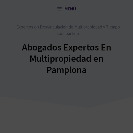
Saltar
MENÚ
al
contenido
Expertos en Desvinculación de Multipropiedad y Tiempo
Compartido
Abogados Expertos En
Multipropiedad en
Pamplona