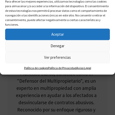
en Parla
Para ofrecer las mejores experiencias, utilizamos tecnologías como las cookies
para almacenar y/o acceder a la información del dispositivo. El consentimiento
de estas tecnologías nos permitirá procesar datos como el comportamiento de
navegación o las identificaciones únicas en este sitio. No consentir o retirar el
consentimiento, puede afectar negativamente a ciertas características y
funciones.
Aceptar
Denegar
Ver preferencias
FRANCISCO CLAROS
Política de cookies
Política de Privacidad
Aviso Legal
Francisco Claros, conocido como el
"Defensor del Multipropietario", es un
experto en multipropiedad con amplia
experiencia en ayudar a los afectados a
desvincularse de contratos abusivos.
Reconocido por su enfoque riguroso y