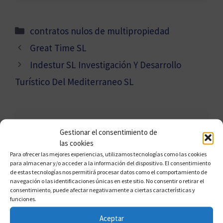
Categorías
contratos nulos de multipropiedad
Great Time SL
Indestur SL Investigación Y Desarrollo
Turístico Del Mediterraneo SL
Gestionar el consentimiento de
las cookies
Para ofrecer las mejores experiencias, utilizamos tecnologías como las cookies
para almacenar y/o acceder a la información del dispositivo. El consentimiento
de estas tecnologías nos permitirá procesar datos como el comportamiento de
navegación o las identificaciones únicas en este sitio. No consentir o retirar el
consentimiento, puede afectar negativamente a ciertas características y
funciones.
FRANCISCO CLAROS
Aceptar