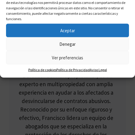
de estas tecnologías nos permitirá procesar datos como el comportamiento de
navegación o las identificaciones únicas en este sitio. No consentir o retirar el
consentimiento, puede afectar negativamente a ciertas características y
funciones.
Aceptar
Denegar
FRANCISCO CLAROS
Ver preferencias
Francisco Claros, conocido como el
Política de cookies
Política de Privacidad
Aviso Legal
"Defensor del Multipropietario", es un
experto en multipropiedad con amplia
experiencia en ayudar a los afectados a
desvincularse de contratos abusivos.
Reconocido por su enfoque riguroso y
efectivo, Francisco lidera un equipo de
abogados que se especializa en la
protección de los derechos de los