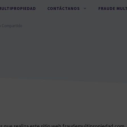
MULTIPROPIEDAD
CONTÁCTANOS
FRAUDE MUL
o Compartido
es que realiza este sitio web fraudemultipropiedad.com