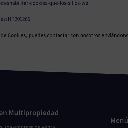
-deshabilitar-cookies-que-los-sitios-we
s-es/HT201265
ca de Cookies, puedes contactar con nosotros enviándon
en Multipropiedad
Men
os una empresa de venta