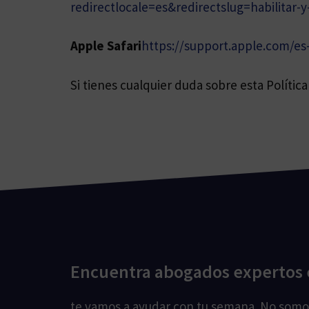
redirectlocale=es&redirectslug=habilitar-y
Apple Safari
https://support.apple.com/e
Si tienes cualquier duda sobre esta Políti
Encuentra abogados expertos 
te vamos a ayudar con tu semana. No som