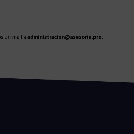
os un mail a
administracion@asesoria.pro
.
ú