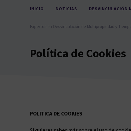
Saltar
INICIO
NOTICIAS
DESVINCULACIÓN 
al
contenido
Expertos en Desvinculación de Multipropiedad y Tiemp
Política de Cookies
POLITICA DE COOKIES
Si quieres saber más sobre el uso de cooki